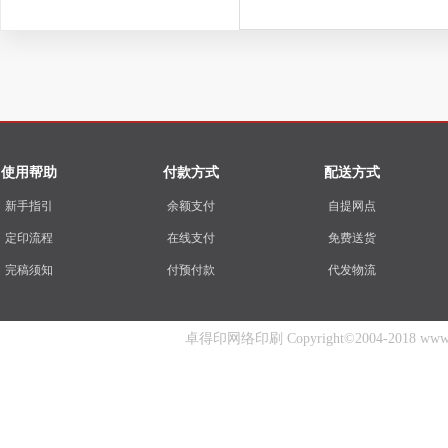
使用帮助
付款方式
配送方式
新手指引
余额支付
自提网点
定印流程
在线支付
免费送货
完稿须知
付预付款
代发物流
卓得印网络印刷 Copyright©2004-2018 www.zhuo