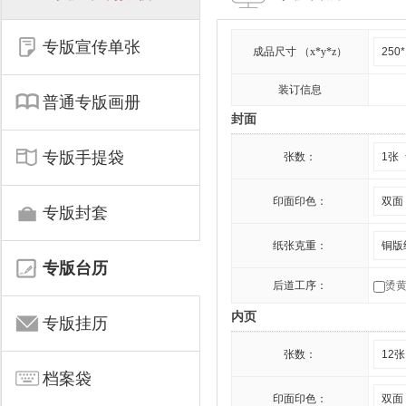
专版宣传单张
成品尺寸 （x*y*z）
装订信息
普通专版画册
封面
专版手提袋
张数：
印面印色：
专版封套
纸张克重：
专版台历
后道工序：
烫
内页
专版挂历
张数：
档案袋
印面印色：