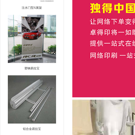
注水门型X展架
塑钢易拉宝
铝合金易拉宝