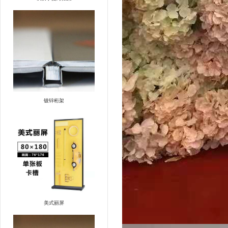
镀锌桁架
美式丽屏