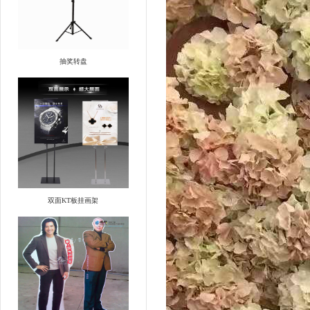
抽奖转盘
双面KT板挂画架