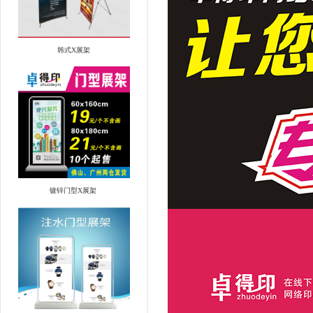
韩式X展架
镀锌门型X展架 