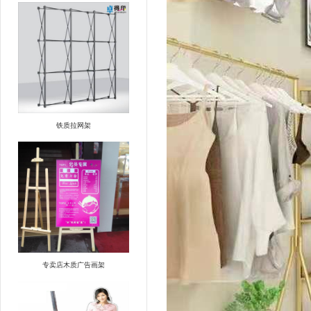
铁质拉网架
专卖店木质广告画架