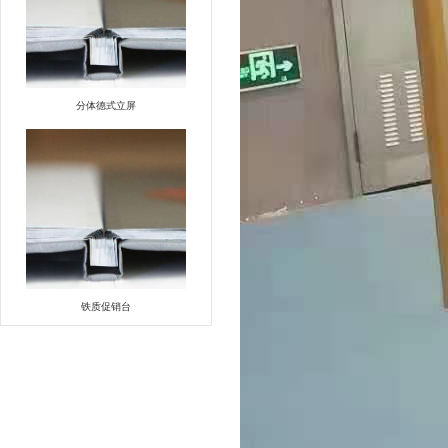
分体德式立屏
铁质促销台