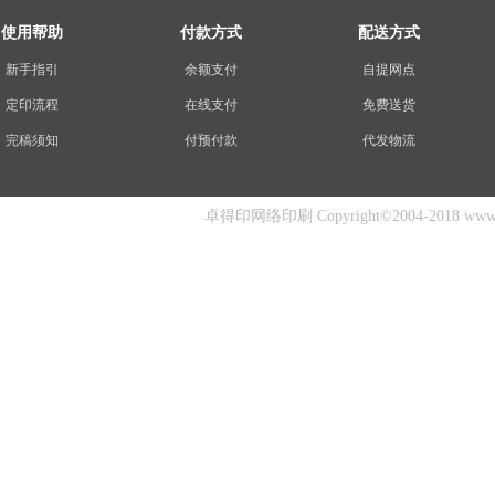
使用帮助
付款方式
配送方式
新手指引
余额支付
自提网点
定印流程
在线支付
免费送货
完稿须知
付预付款
代发物流
卓得印网络印刷 Copyright©2004-2018 www.zhuo