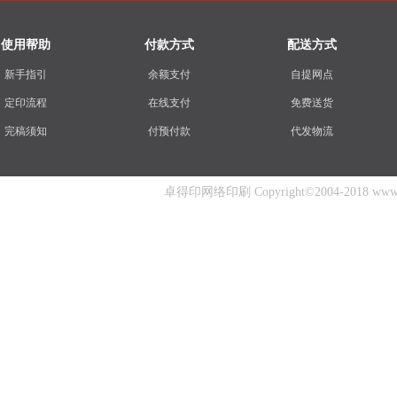
使用帮助
付款方式
配送方式
新手指引
余额支付
自提网点
定印流程
在线支付
免费送货
完稿须知
付预付款
代发物流
卓得印网络印刷 Copyright©2004-2018 www.zhuo