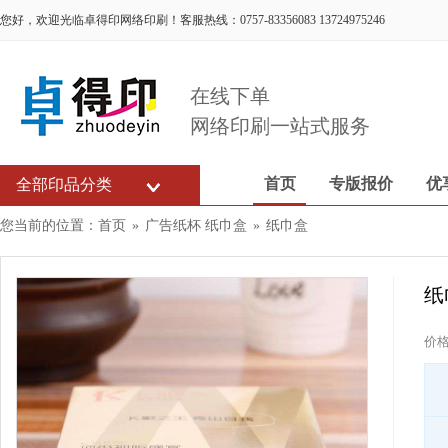
您好，欢迎光临卓得印网络印刷！客服热线：0757-83356083 13724975246
在线下单
网络印刷一站式服务
首页
专版报价
优
全部印品分类
您当前的位置：
首页
»
广告纸杯 纸巾盒
»
纸巾盒
纸
价