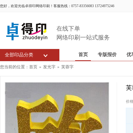
您好，欢迎光临卓得印网络印刷！客服热线：0757-83356083 13724975246
在线下单
网络印刷一站式服务
首页
专版报价
优
全部印品分类
您当前的位置：
首页
»
发光字
»
芙蓉字
芙
价