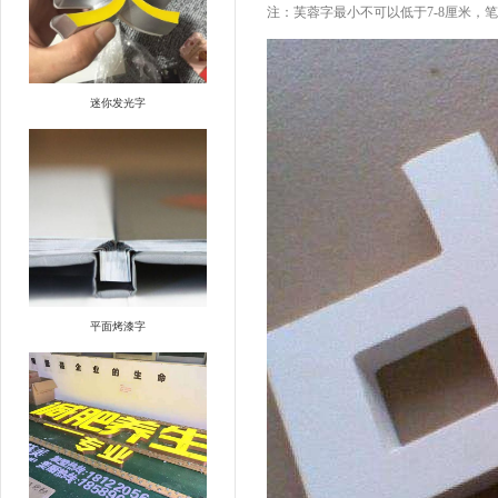
注：芙蓉字最小不可以低于7-8厘米，
迷你发光字
平面烤漆字