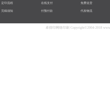
定印流程
在线支付
免费送货
完稿须知
付预付款
代发物流
卓得印网络印刷 Copyright©2004-2018 www.zhuo