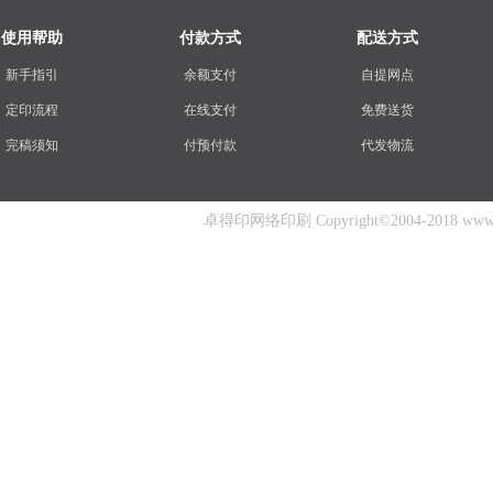
使用帮助
付款方式
配送方式
新手指引
余额支付
自提网点
定印流程
在线支付
免费送货
完稿须知
付预付款
代发物流
卓得印网络印刷 Copyright©2004-2018 www.zhuo