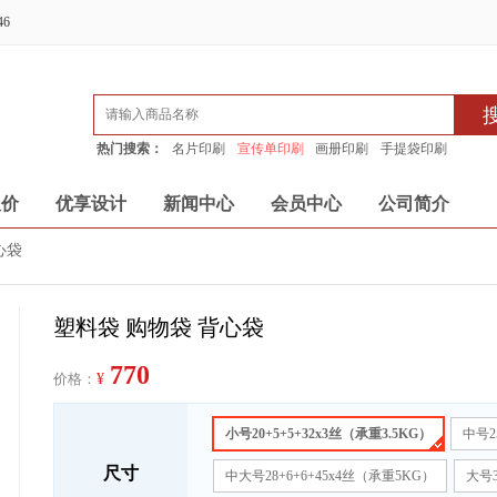
46
热门搜索：
名片印刷
宣传单印刷
画册印刷
手提袋印刷
报价
优享设计
新闻中心
会员中心
公司简介
心袋
塑料袋 购物袋 背心袋
770
价格：
¥
小号20+5+5+32x3丝（承重3.5KG）
中号2
尺寸
中大号28+6+6+45x4丝（承重5KG）
大号3