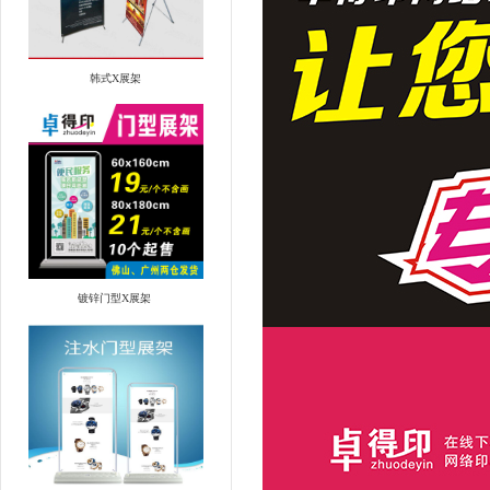
韩式X展架
镀锌门型X展架 