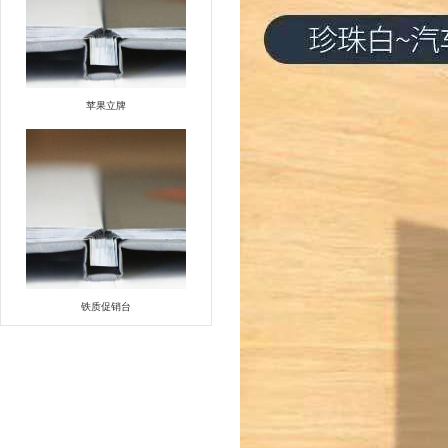
苹果立牌
铁质促销台