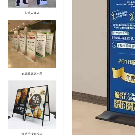
方管人像架
丽屏立屏展示架
铁质手提海报架