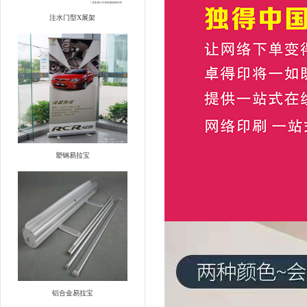
注水门型X展架
塑钢易拉宝
铝合金易拉宝