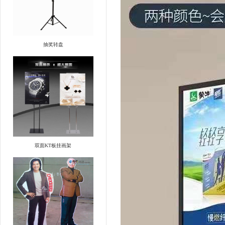
抽奖转盘
双面KT板挂画架