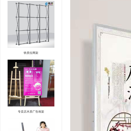
铁质拉网架
专卖店木质广告画架