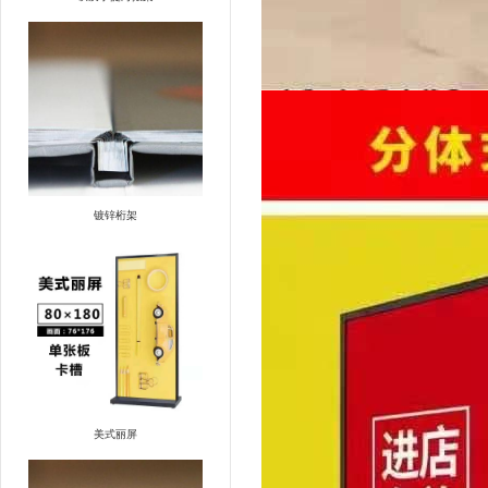
镀锌桁架
美式丽屏