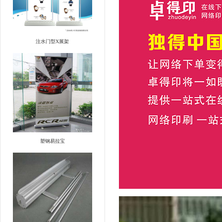
注水门型X展架
塑钢易拉宝