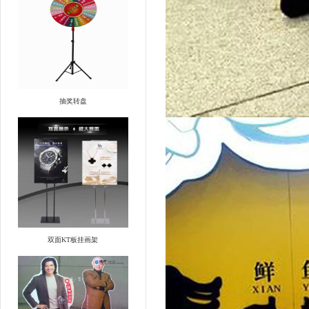
抽奖转盘
双面KT板挂画架