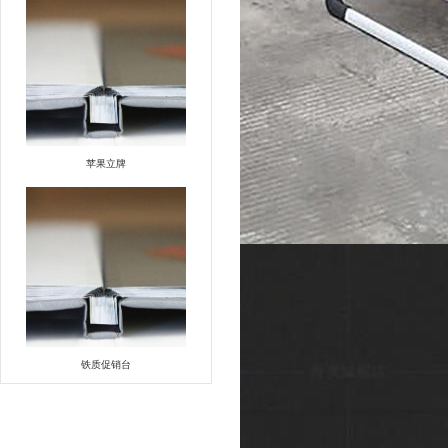
苹果立牌
铁质促销台