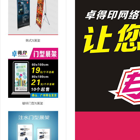
韩式X展架
镀锌门型X展架 