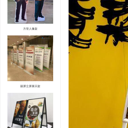
方管人像架
丽屏立屏展示架