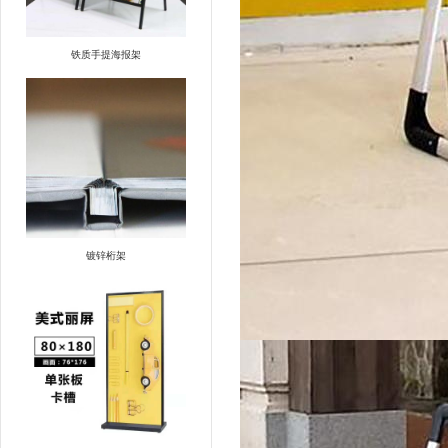
铁质手提海报架
镀锌桁架