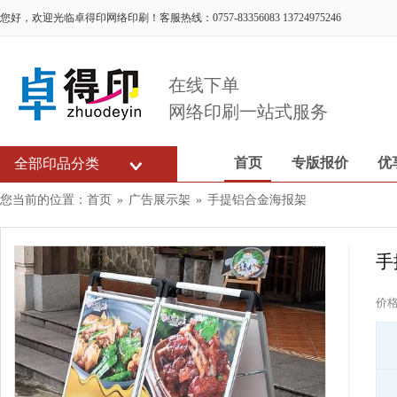
您好，欢迎光临卓得印网络印刷！客服热线：0757-83356083 13724975246
在线下单
网络印刷一站式服务
首页
专版报价
优
全部印品分类
您当前的位置：
首页
»
广告展示架
»
手提铝合金海报架
手
价