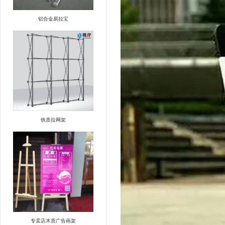
铝合金易拉宝
铁质拉网架
专卖店木质广告画架