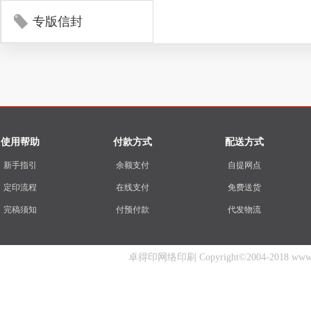
专版信封
使用帮助
付款方式
配送方式
新手指引
余额支付
自提网点
定印流程
在线支付
免费送货
完稿须知
付预付款
代发物流
卓得印网络印刷 Copyright©2004-2018 www.zhuo