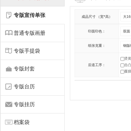
专版宣传单张
成品尺寸 （宽*高）
印面印色：
普通专版画册
纸张克重：
专版手提袋
烫
后道工序：
击
专版封套
覆
专版台历
专版挂历
档案袋